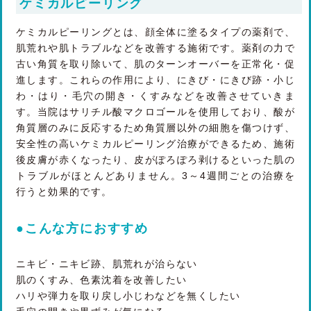
ケミカルピーリング
ケミカルピーリングとは、顔全体に塗るタイプの薬剤で、
肌荒れや肌トラブルなどを改善する施術です。薬剤の力で
古い角質を取り除いて、肌のターンオーバーを正常化・促
進します。これらの作用により、にきび・にきび跡・小じ
わ・はり・毛穴の開き・くすみなどを改善させていきま
す。当院はサリチル酸マクロゴールを使用しており、酸が
角質層のみに反応するため角質層以外の細胞を傷つけず、
安全性の高いケミカルピーリング治療ができるため、施術
後皮膚が赤くなったり、皮がぽろぽろ剥けるといった肌の
トラブルがほとんどありません。3～4週間ごとの治療を
行うと効果的です。
●こんな方におすすめ
ニキビ・ニキビ跡、肌荒れが治らない
肌のくすみ、色素沈着を改善したい
ハリや弾力を取り戻し小じわなどを無くしたい