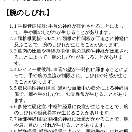
【腕のしびれ】
1.手根管症候群: 手首の神経が圧迫されることによっ
て、手や腕のしびれが生じることがあります。
2.頚椎椎間板ヘルニア: 頸椎の椎間板が圧迫され神経に
及ぶことで、腕のしびれが生じることがあります。
3.筋肉の圧迫や神経の損傷: 腕の筋肉や神経が圧迫され
ることによって、腕のしびれが生じることがありま
す。
4.レイノー症候群: 血管の壁が一時的に締まることによ
って、手や腕の血流が制限され、しびれや冷感が生じ
ることがあります。
5.糖尿病性神経障害: 過剰な血液中の糖分による神経損
傷で、腕や手のしびれ、知覚異常が生じることがあり
ます。
6.多発性硬化症: 中枢神経系に炎症が生じることで、腕
のしびれや感覚異常が生じることがあります。
7.頚部神経根症: 頸椎の神経に圧迫がかかることで、腕
や肩、首のしびれが生じることがあります。
8.脊髄損傷: 脊髄の損傷によって、腕や手のしびれや麻