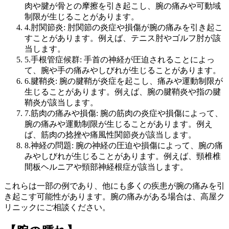
肉や腱が骨との摩擦を引き起こし、腕の痛みや可動域
制限が生じることがあります。
4.肘関節炎: 肘関節の炎症や損傷が腕の痛みを引き起こ
すことがあります。例えば、テニス肘やゴルフ肘が該
当します。
5.手根管症候群: 手首の神経が圧迫されることによっ
て、腕や手の痛みやしびれが生じることがあります。
6.腱鞘炎: 腕の腱鞘が炎症を起こし、痛みや運動制限が
生じることがあります。例えば、腕の腱鞘炎や指の腱
鞘炎が該当します。
7.筋肉の痛みや損傷: 腕の筋肉の炎症や損傷によって、
腕の痛みや運動制限が生じることがあります。例え
ば、筋肉の捻挫や痛風性関節炎が該当します。
8.神経の問題: 腕の神経の圧迫や損傷によって、腕の痛
みやしびれが生じることがあります。例えば、頸椎椎
間板ヘルニアや頸部神経根症が該当します。
これらは一部の例であり、他にも多くの疾患が腕の痛みを引
き起こす可能性があります。腕の痛みがある場合は、高屋ク
リニックにご相談ください。